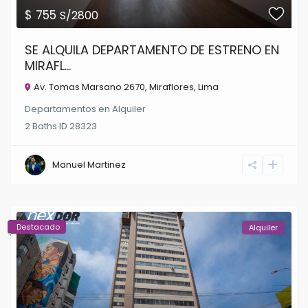
$ 755
S/2800
SE ALQUILA DEPARTAMENTO DE ESTRENO EN
MIRAFL...
Av. Tomas Marsano 2670,
Miraflores
,
Lima
Departamentos
en
Alquiler
2
Baths
·
ID
28323
Manuel Martinez
Destacado
Alquiler