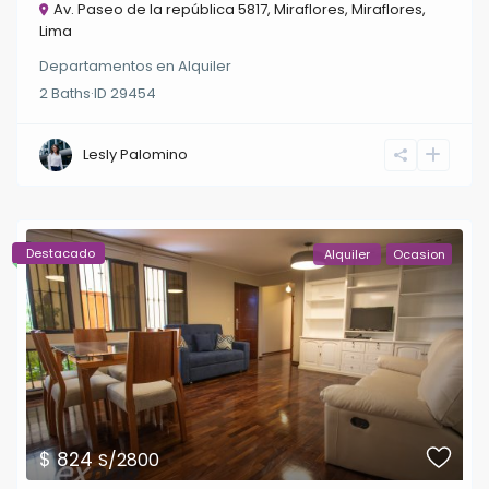
Av. Paseo de la república 5817, Miraflores,
Miraflores
,
Lima
Departamentos
en
Alquiler
2
Baths
·
ID
29454
Lesly Palomino
Destacado
Alquiler
Ocasion
$ 824
S/2800