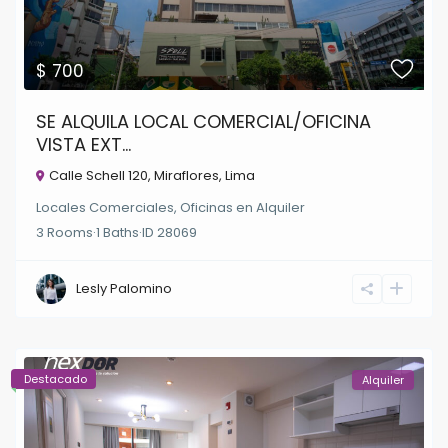
$ 700
SE ALQUILA LOCAL COMERCIAL/OFICINA
VISTA EXT...
Calle Schell 120,
Miraflores
,
Lima
Locales Comerciales
,
Oficinas
en
Alquiler
3
Rooms
·
1
Baths
·
ID
28069
Lesly Palomino
Destacado
Alquiler