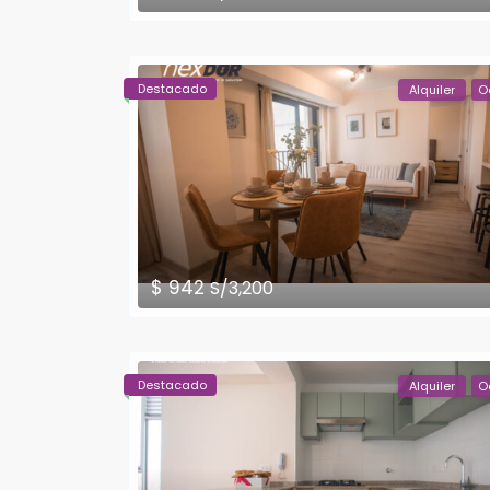
Destacado
Alquiler
O
$ 942
S/3,200
Destacado
Alquiler
O