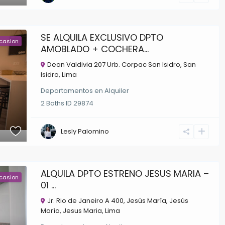
SE ALQUILA EXCLUSIVO DPTO
casion
AMOBLADO + COCHERA...
Dean Valdivia 207 Urb. Corpac San Isidro,
San
Isidro
,
Lima
Departamentos
en
Alquiler
2
Baths
·
ID
29874
Lesly Palomino
ALQUILA DPTO ESTRENO JESUS MARIA –
casion
01 ...
Jr. Rio de Janeiro A 400, Jesús María,
Jesús
María
,
Jesus Maria
,
Lima