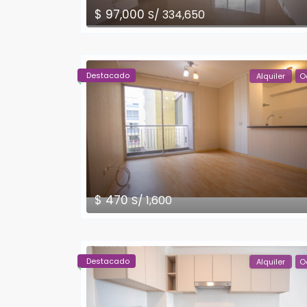
$ 97,000
S/ 334,650
Destacado
Alquiler
O
$ 470
S/ 1,600
Destacado
Alquiler
O