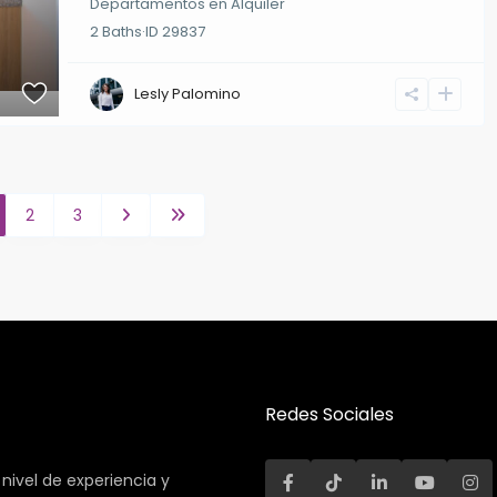
Departamentos
en
Alquiler
2
Baths
·
ID
29837
Lesly Palomino
2
3
Redes Sociales
ivel de experiencia y