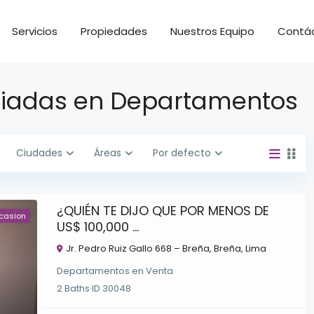
Servicios
Propiedades
Nuestros Equipo
Contá
iadas en Departamentos
Ciudades
Áreas
Por defecto
¿QUIÉN TE DIJO QUE POR MENOS DE
casion
US$ 100,000 ...
Jr. Pedro Ruiz Gallo 668 – Breña,
Breña
,
Lima
Departamentos
en
Venta
2
Baths
·
ID
30048