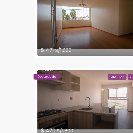
$ 471
S/1,600
Destacado
Alquiler
O
$ 470
S/1,600