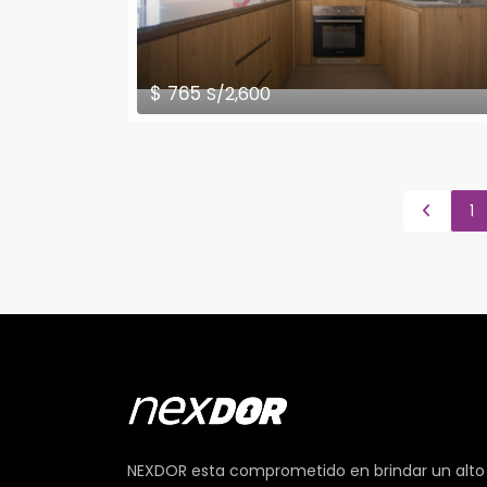
$ 765
S/2,600
1
NEXDOR esta comprometido en brindar un alto n