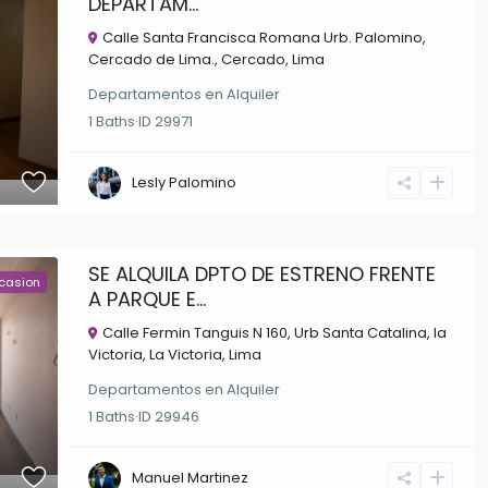
DEPARTAM...
Calle Santa Francisca Romana Urb. Palomino,
Cercado de Lima.,
Cercado
,
Lima
Departamentos
en
Alquiler
1
Baths
·
ID
29971
Lesly Palomino
SE ALQUILA DPTO DE ESTRENO FRENTE
casion
A PARQUE E...
Calle Fermin Tanguis N 160, Urb Santa Catalina, la
Victoria,
La Victoria
,
Lima
Departamentos
en
Alquiler
1
Baths
·
ID
29946
Manuel Martinez