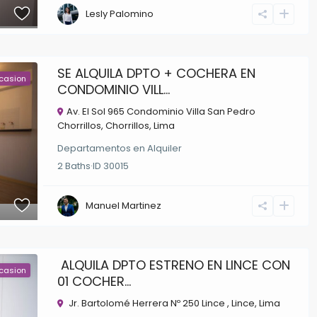
Lesly Palomino
SE ALQUILA DPTO + COCHERA EN
casion
CONDOMINIO VILL...
Av. El Sol 965 Condominio Villa San Pedro
Chorrillos,
Chorrillos
,
Lima
Departamentos
en
Alquiler
2
Baths
·
ID
30015
Manuel Martinez
ALQUILA DPTO ESTRENO EN LINCE CON
casion
01 COCHER...
Jr. Bartolomé Herrera Nº 250 Lince ,
Lince
,
Lima