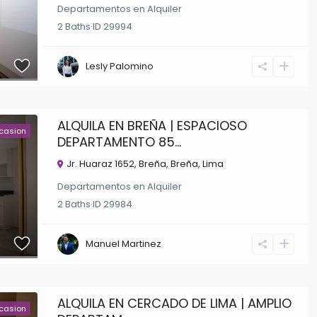
Departamentos
en
Alquiler
2
Baths
·
ID
29994
Lesly Palomino
ALQUILA EN BREÑA | ESPACIOSO
casion
DEPARTAMENTO 85...
Jr. Huaraz 1652, Breña,
Breña
,
Lima
Departamentos
en
Alquiler
2
Baths
·
ID
29984
Manuel Martinez
ALQUILA EN CERCADO DE LIMA | AMPLIO
casion