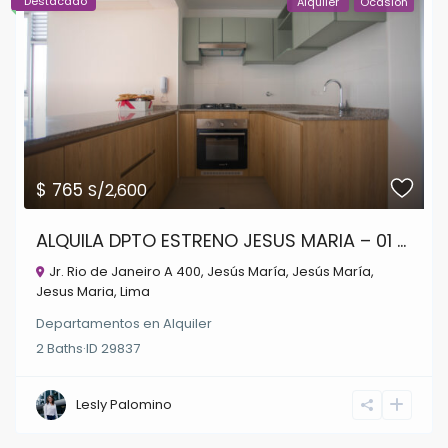
Destacado
Alquiler
Ocasion
$ 765
S/2,600
ALQUILA DPTO ESTRENO JESUS MARIA – 01 ...
Jr. Rio de Janeiro A 400, Jesús María,
Jesús María
,
Jesus Maria
,
Lima
Departamentos
en
Alquiler
2
Baths
·
ID
29837
Lesly Palomino