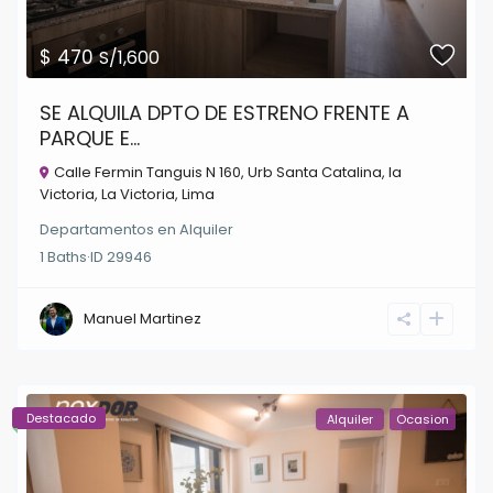
$ 470
S/1,600
SE ALQUILA DPTO DE ESTRENO FRENTE A
PARQUE E...
Calle Fermin Tanguis N 160, Urb Santa Catalina, la
Victoria,
La Victoria
,
Lima
Departamentos
en
Alquiler
1
Baths
·
ID
29946
Manuel Martinez
Destacado
Alquiler
Ocasion