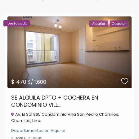
Destacado
Alquiler
Ocasion
$ 470
S/ 1,600
SE ALQUILA DPTO + COCHERA EN
CONDOMINIO VILL...
Av. El Sol 965 Condominio Villa San Pedro Chorrillos,
Chorrillos
,
Lima
Departamentos
en
Alquiler
2
Baths
·
ID
30015