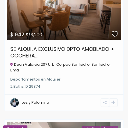
$ 942
S/3,200
SE ALQUILA EXCLUSIVO DPTO AMOBLADO +
COCHERA...
Dean Valdivia 207 Urb. Corpac San Isidro,
San Isidro
,
Lima
Departamentos
en
Alquiler
2
Baths
·
ID
29874
Lesly Palomino