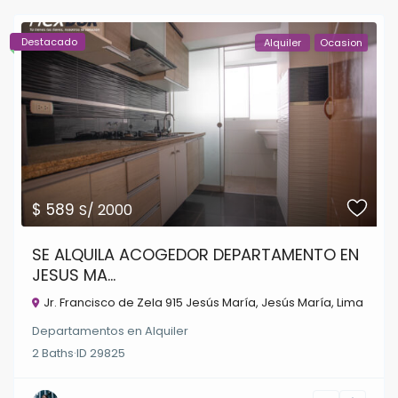
Destacado
Alquiler
Ocasion
$ 589
S/ 2000
SE ALQUILA ACOGEDOR DEPARTAMENTO EN
JESUS MA...
Jr. Francisco de Zela 915 Jesús María,
Jesús María
,
Lima
Departamentos
en
Alquiler
2
Baths
·
ID
29825