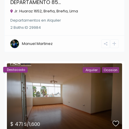
DEPARTAMENTO 85...
Jr. Huaraz 1652, Breña,
Breña
,
Lima
Departamentos
en
Alquiler
2
Baths
·
ID
29984
Manuel Martinez
Destacado
Alquiler
Ocasion
$ 471
S/1,600