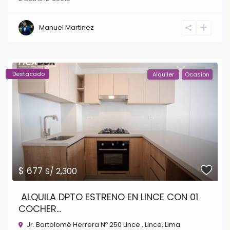
Manuel Martinez
Destacado
Alquiler
Ocasion
$ 677
S/ 2,300
ALQUILA DPTO ESTRENO EN LINCE CON 01
COCHER...
Jr. Bartolomé Herrera Nº 250 Lince ,
Lince
,
Lima