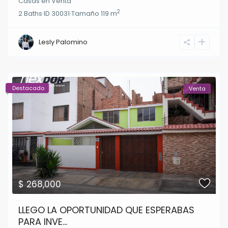
Casas
en
Venta
2
2
Baths
·
ID
30031
·
Tamaño
119 m
Lesly Palomino
Destacado
Venta
$ 268,000
LLEGO LA OPORTUNIDAD QUE ESPERABAS
PARA INVE...