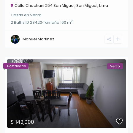
Calle Chachani 254 San Miguel,
San Miguel
,
Lima
Casas
en
Venta
2
2
Baths
·
ID
28420
·
Tamaño
160 m
Manuel Martinez
Destacado
Venta
$ 142,000