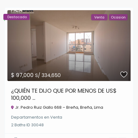
Destacado
Venta
Ocasion
$ 97,000
S/ 334,650
¿QUIÉN TE DIJO QUE POR MENOS DE US$
100,000 ...
Jr. Pedro Ruiz Gallo 668 – Breña,
Breña
,
Lima
Departamentos
en
Venta
2
Baths
·
ID
30048