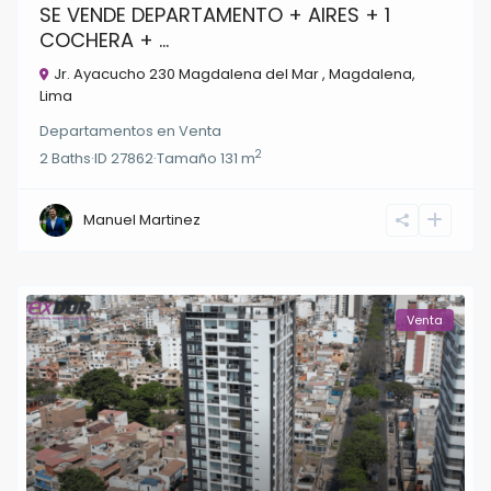
SE VENDE DEPARTAMENTO + AIRES + 1
COCHERA + ...
Jr. Ayacucho 230 Magdalena del Mar ,
Magdalena
,
Lima
Departamentos
en
Venta
2
2
Baths
·
ID
27862
·
Tamaño
131 m
Manuel Martinez
Venta