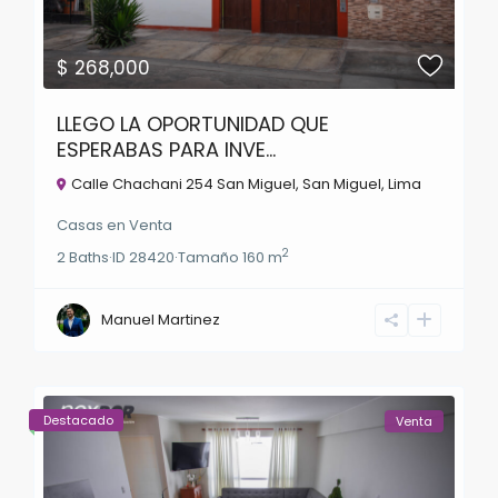
$ 268,000
LLEGO LA OPORTUNIDAD QUE
ESPERABAS PARA INVE...
Calle Chachani 254 San Miguel,
San Miguel
,
Lima
Casas
en
Venta
2
2
Baths
·
ID
28420
·
Tamaño
160 m
Manuel Martinez
Destacado
Venta