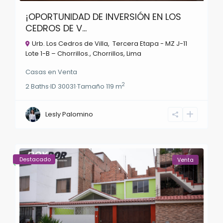
¡OPORTUNIDAD DE INVERSIÓN EN LOS
CEDROS DE V...
Urb. Los Cedros de Villa, Tercera Etapa - MZ J-11
Lote 1-B – Chorrillos.,
Chorrillos
,
Lima
Casas
en
Venta
2
2
Baths
·
ID
30031
·
Tamaño
119 m
Lesly Palomino
Destacado
Venta