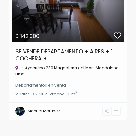
$ 142,000
SE VENDE DEPARTAMENTO + AIRES + 1
COCHERA + ...
Jr. Ayacucho 230 Magdalena del Mar ,
Magdalena
,
Lima
Departamentos
en
Venta
2
2
Baths
·
ID
27862
·
Tamaño
131 m
Manuel Martinez