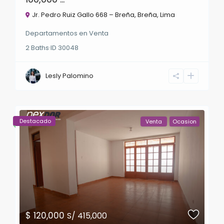
Jr. Pedro Ruiz Gallo 668 – Breña,
Breña
,
Lima
Departamentos
en
Venta
2
Baths
·
ID
30048
Lesly Palomino
Destacado
Venta
Ocasion
$ 120,000
S/ 415,000