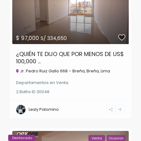
$ 97,000
S/ 334,650
¿QUIÉN TE DIJO QUE POR MENOS DE US$
100,000 ...
Jr. Pedro Ruiz Gallo 668 – Breña,
Breña
,
Lima
Departamentos
en
Venta
2
Baths
·
ID
30048
Lesly Palomino
Destacado
Venta
Ocasion