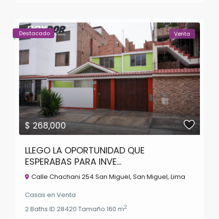
Destacado
Venta
$ 268,000
LLEGO LA OPORTUNIDAD QUE
ESPERABAS PARA INVE...
Calle Chachani 254 San Miguel,
San Miguel
,
Lima
Casas
en
Venta
2
2
Baths
·
ID
28420
·
Tamaño
160 m