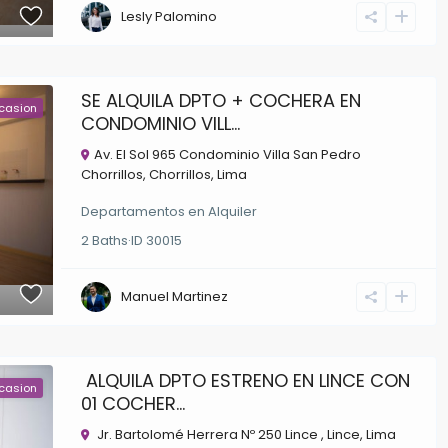
Lesly Palomino
SE ALQUILA DPTO + COCHERA EN
casion
CONDOMINIO VILL...
Av. El Sol 965 Condominio Villa San Pedro
Chorrillos,
Chorrillos
,
Lima
Departamentos
en
Alquiler
2
Baths
·
ID
30015
Manuel Martinez
ALQUILA DPTO ESTRENO EN LINCE CON
casion
01 COCHER...
Jr. Bartolomé Herrera Nº 250 Lince ,
Lince
,
Lima