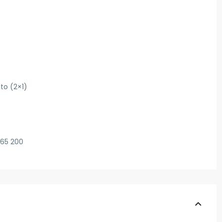
to (2×1)
165 200