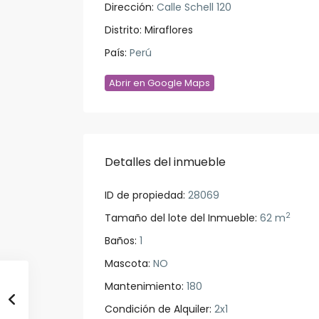
Dirección:
Calle Schell 120
Distrito:
Miraflores
País:
Perú
Abrir en Google Maps
Detalles del inmueble
ID de propiedad:
28069
2
Tamaño del lote del Inmueble:
62 m
Baños:
1
Mascota:
NO
Mantenimiento:
180
Condición de Alquiler:
2x1