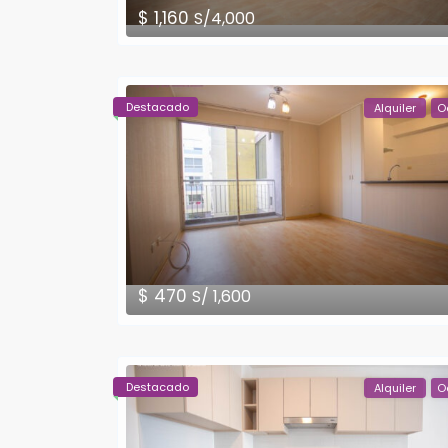
$ 1,160
S/4,000
Destacado
Alquiler
O
$ 470
S/ 1,600
Destacado
Alquiler
O