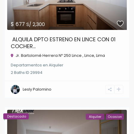
$ 677
S/ 2,300
ALQUILA DPTO ESTRENO EN LINCE CON 01
COCHER...
Jr. Bartolomé Herrera Nº 250 Lince ,
Lince
,
Lima
Departamentos
en
Alquiler
2
Baths
·
ID
29994
Lesly Palomino
Destacado
Alquiler
Ocasion