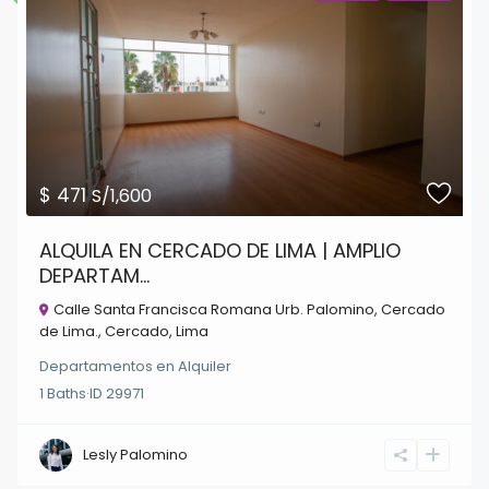
$ 471
S/1,600
ALQUILA EN CERCADO DE LIMA | AMPLIO
DEPARTAM...
Calle Santa Francisca Romana Urb. Palomino, Cercado
de Lima.,
Cercado
,
Lima
Departamentos
en
Alquiler
1
Baths
·
ID
29971
Lesly Palomino