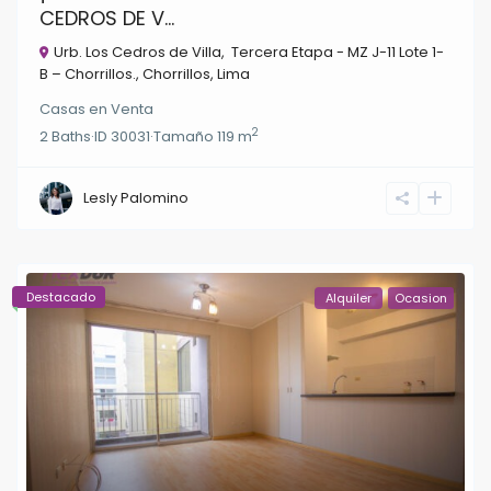
CEDROS DE V...
Urb. Los Cedros de Villa, Tercera Etapa - MZ J-11 Lote 1-
B – Chorrillos.,
Chorrillos
,
Lima
Casas
en
Venta
2
2
Baths
·
ID
30031
·
Tamaño
119 m
Lesly Palomino
Destacado
Alquiler
Ocasion