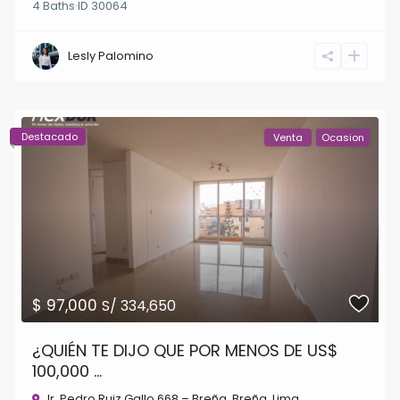
4
Baths
·
ID
30064
Lesly Palomino
Destacado
Venta
Ocasion
$ 97,000
S/ 334,650
¿QUIÉN TE DIJO QUE POR MENOS DE US$
100,000 ...
Jr. Pedro Ruiz Gallo 668 – Breña,
Breña
,
Lima