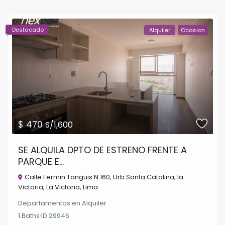
Destacado
Alquiler
Ocasion
$ 470
S/1,600
SE ALQUILA DPTO DE ESTRENO FRENTE A
PARQUE E...
Calle Fermin Tanguis N 160, Urb Santa Catalina, la
Victoria,
La Victoria
,
Lima
Departamentos
en
Alquiler
1
Baths
·
ID
29946