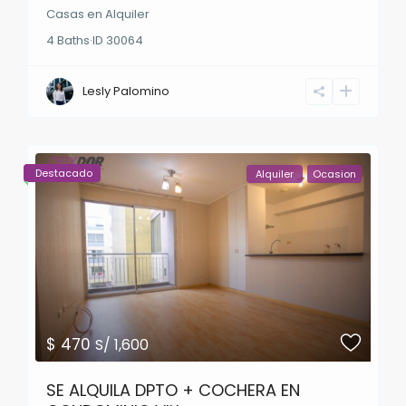
Casas
en
Alquiler
4
Baths
·
ID
30064
Lesly Palomino
Destacado
Alquiler
Ocasion
$ 470
S/ 1,600
SE ALQUILA DPTO + COCHERA EN