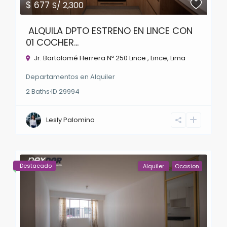
$ 677
S/ 2,300
ALQUILA DPTO ESTRENO EN LINCE CON
01 COCHER...
Jr. Bartolomé Herrera Nº 250 Lince ,
Lince
,
Lima
Departamentos
en
Alquiler
2
Baths
·
ID
29994
Lesly Palomino
Destacado
Alquiler
Ocasion