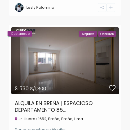
Lesly Palomino
Destacado
Alquiler
Ocasion
$ 530
S/1,800
ALQUILA EN BREÑA | ESPACIOSO
DEPARTAMENTO 85...
Jr. Huaraz 1652, Breña,
Breña
,
Lima
Departamentos
en
Alquiler