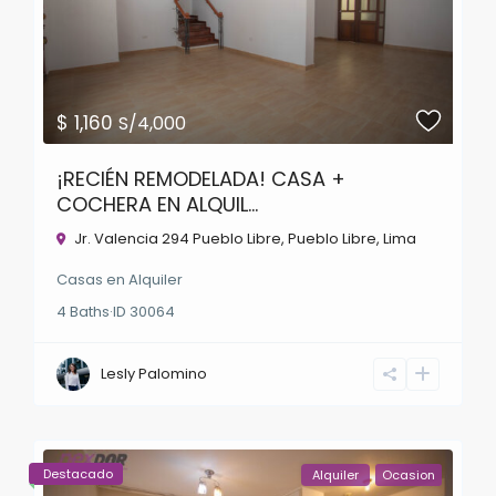
$ 1,160
S/4,000
¡RECIÉN REMODELADA! CASA +
COCHERA EN ALQUIL...
Jr. Valencia 294 Pueblo Libre,
Pueblo Libre
,
Lima
Casas
en
Alquiler
4
Baths
·
ID
30064
Lesly Palomino
Destacado
Alquiler
Ocasion