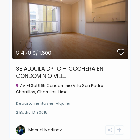
$ 470
S/ 1,600
SE ALQUILA DPTO + COCHERA EN
CONDOMINIO VILL...
Av. El Sol 965 Condominio Villa San Pedro
Chorrillos,
Chorrillos
,
Lima
Departamentos
en
Alquiler
2
Baths
·
ID
30015
Manuel Martinez