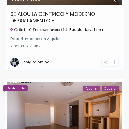
SE ALQUILA CENTRICO Y MODERNO
DEPARTAMENTO E...
𝐂𝐚𝐥𝐥𝐞 𝐉𝐨𝐬é 𝐅𝐫𝐚𝐧𝐜𝐢𝐬𝐜𝐨 𝐀𝐫𝐚𝐧𝐚 𝟏𝟎𝟒 ,
Pueblo Libre
,
Lima
Departamentos
en
Alquiler
2
Baths
·
ID
29062
Lesly Palomino
Destacado
Alquiler
Ocasion