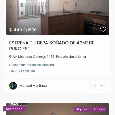
$ 445
S/1600
ESTRENA TU DEPA SOÑADO DE 43M² DE
PURO ESTIL...
Av. Mariano Cornejo 1455,
Pueblo Libre
,
Lima
Departamentos
en
Alquiler
1
Baths
·
ID
28789
Manuel Martinez
Destacado
Alquiler
Ocasion