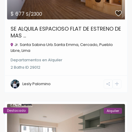
$ 677
S/2300
SE ALQUILA ESPACIOSO FLAT DE ESTRENO DE
MAS ...
Jr. Santa Sabina Urb.Santa Emma,
Cercado
,
Pueblo
Libre
,
Lima
Departamentos
en
Alquiler
2
Baths
·
ID
29012
Lesly Palomino
Destacado
Alquiler