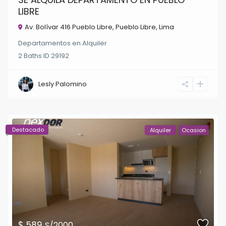
LIBRE
Av. Bolívar 416 Pueblo Libre,
Pueblo Libre
,
Lima
Departamentos
en
Alquiler
2
Baths
·
ID
29192
Lesly Palomino
Destacado
Alquiler
Ocasion
$ 589
S/2000