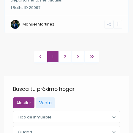
Departamentos
en
Alquiler
1
Baths
·
ID
29097
Manuel Martinez
1
2
Busca tu próximo hogar
Alquiler
Venta
Tipo de inmueble
Ciudad