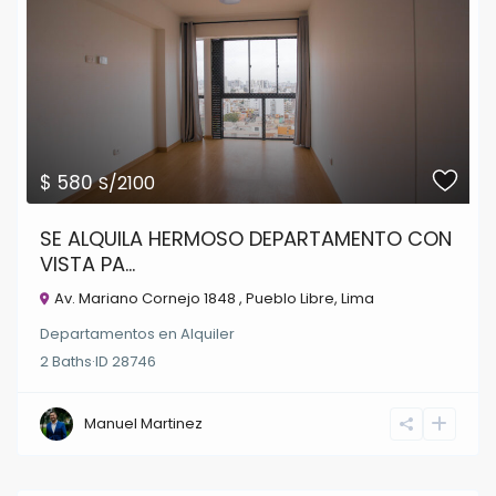
$ 580
S/2100
SE ALQUILA HERMOSO DEPARTAMENTO CON
VISTA PA...
Av. Mariano Cornejo 1848 ,
Pueblo Libre
,
Lima
Departamentos
en
Alquiler
2
Baths
·
ID
28746
Manuel Martinez