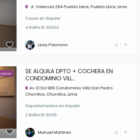
Jr. Valencia 294 Pueblo Libre,
Pueblo Libre
,
Lima
Casas
en
Alquiler
4
Baths
·
ID
30064
Lesly Palomino
SE ALQUILA DPTO + COCHERA EN
casion
CONDOMINIO VILL...
Av. El Sol 965 Condominio Villa San Pedro
Chorrillos,
Chorrillos
,
Lima
Departamentos
en
Alquiler
2
Baths
·
ID
30015
Manuel Martinez