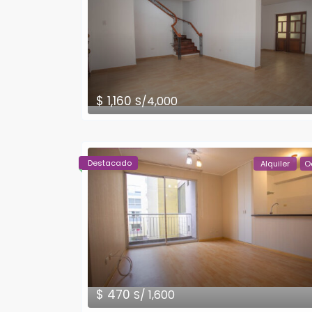
$ 1,160
S/4,000
Destacado
Alquiler
O
$ 470
S/ 1,600