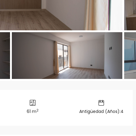
2
61 m
Antigüedad (Años):4