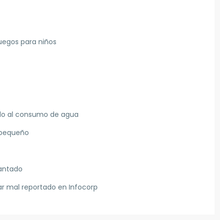
juegos para niños
do al consumo de agua
o pequeño
antado
ar mal reportado en Infocorp