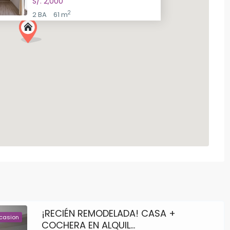
S/. 2,000
2
2 BA
61 m
¡RECIÉN REMODELADA! CASA +
casion
COCHERA EN ALQUIL...