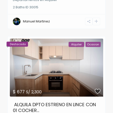
2
Baths
·
ID
30015
Manuel Martinez
Destacado
Alquiler
Ocasion
$ 677
S/ 2,300
ALQUILA DPTO ESTRENO EN LINCE CON
01 COCHER...