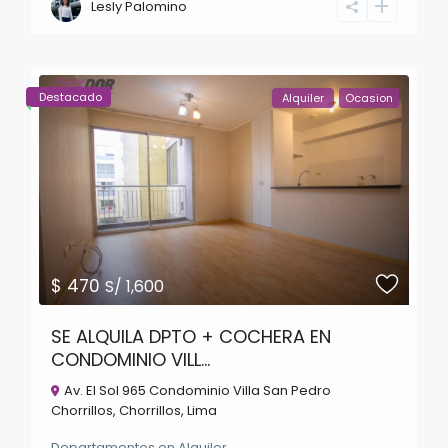
Lesly Palomino
Destacado
Alquiler
Ocasion
$ 470
S/ 1,600
SE ALQUILA DPTO + COCHERA EN
CONDOMINIO VILL...
Av. El Sol 965 Condominio Villa San Pedro
Chorrillos,
Chorrillos
,
Lima
Departamentos
en
Alquiler