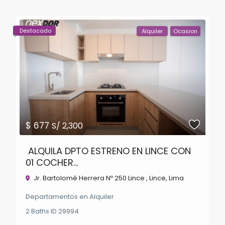
Destacado
Alquiler
Ocasion
$ 677
S/ 2,300
ALQUILA DPTO ESTRENO EN LINCE CON
01 COCHER...
Jr. Bartolomé Herrera Nº 250 Lince ,
Lince
,
Lima
Departamentos
en
Alquiler
2
Baths
·
ID
29994