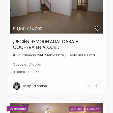
$ 1,160
S/4,000
¡RECIÉN REMODELADA! CASA +
COCHERA EN ALQUIL...
Jr. Valencia 294 Pueblo Libre,
Pueblo Libre
,
Lima
Casas
en
Alquiler
4
Baths
·
ID
30064
Lesly Palomino
Destacado
Alquiler
Ocasion