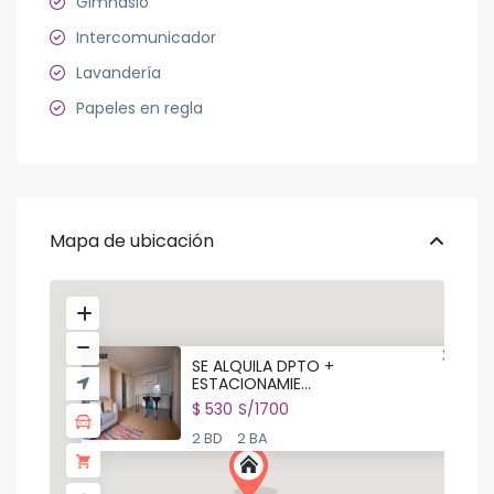
Gimnasio
Intercomunicador
Lavandería
Papeles en regla
Mapa de ubicación
SE ALQUILA DPTO +
ESTACIONAMIE...
$ 530
S/1700
2 BD
2 BA