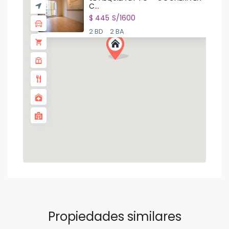
C...
$ 445
S/1600
2 BD
2 BA
Propiedades similares