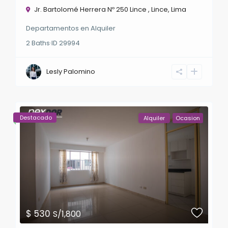
Jr. Bartolomé Herrera Nº 250 Lince ,
Lince
,
Lima
Departamentos
en
Alquiler
2
Baths
·
ID
29994
Lesly Palomino
Destacado
Alquiler
Ocasion
$ 530
S/1,800