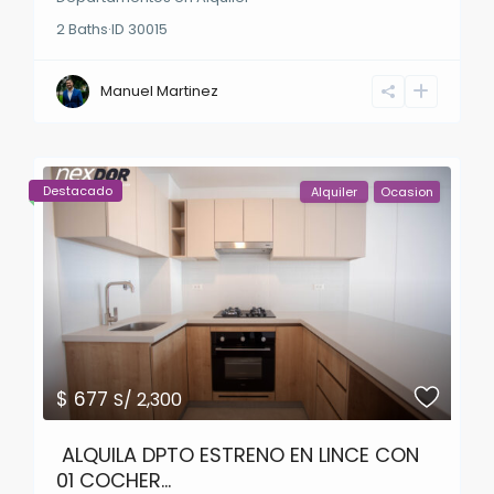
2
Baths
·
ID
30015
Manuel Martinez
Destacado
Alquiler
Ocasion
$ 677
S/ 2,300
ALQUILA DPTO ESTRENO EN LINCE CON
01 COCHER...