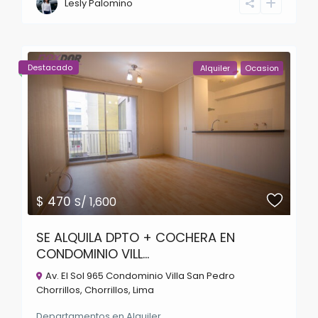
Lesly Palomino
Destacado
Alquiler
Ocasion
$ 470
S/ 1,600
SE ALQUILA DPTO + COCHERA EN
CONDOMINIO VILL...
Av. El Sol 965 Condominio Villa San Pedro
Chorrillos,
Chorrillos
,
Lima
Departamentos
en
Alquiler