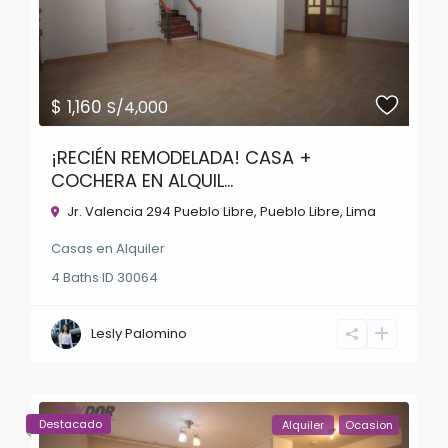
$ 1,160
S/4,000
¡RECIÉN REMODELADA! CASA +
COCHERA EN ALQUIL...
Jr. Valencia 294 Pueblo Libre,
Pueblo Libre
,
Lima
Casas
en
Alquiler
4
Baths
·
ID
30064
Lesly Palomino
Destacado
Alquiler
Ocasion