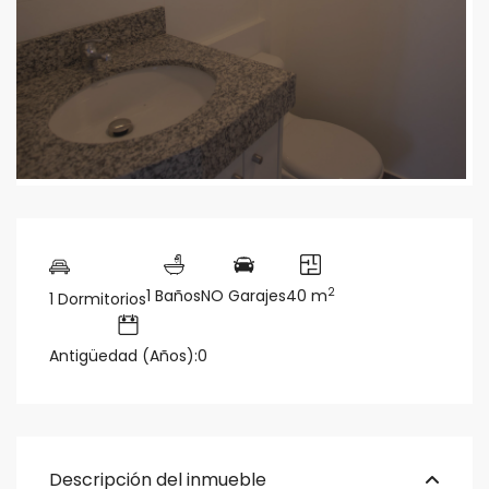
2
1 Baños
NO Garajes
40 m
1 Dormitorios
Antigüedad (Años):0
Descripción del inmueble