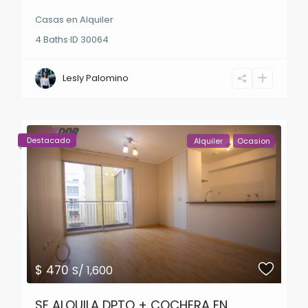
Casas
en
Alquiler
4
Baths
·
ID
30064
Lesly Palomino
Destacado
Alquiler
Ocasion
$ 470
S/ 1,600
SE ALQUILA DPTO + COCHERA EN