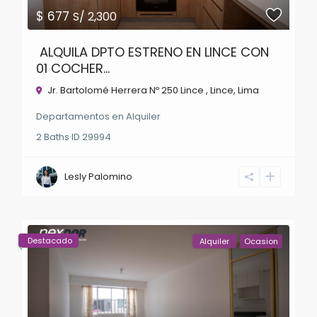
$ 677
S/ 2,300
ALQUILA DPTO ESTRENO EN LINCE CON
01 COCHER...
Jr. Bartolomé Herrera Nº 250 Lince ,
Lince
,
Lima
Departamentos
en
Alquiler
2
Baths
·
ID
29994
Lesly Palomino
Destacado
Alquiler
Ocasion