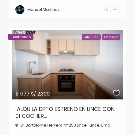
Manuel Martinez
Destacado
Alquiler
Ocasion
$ 677
S/ 2,300
ALQUILA DPTO ESTRENO EN LINCE CON
01 COCHER...
Jr. Bartolomé Herrera Nº 250 Lince ,
Lince
,
Lima