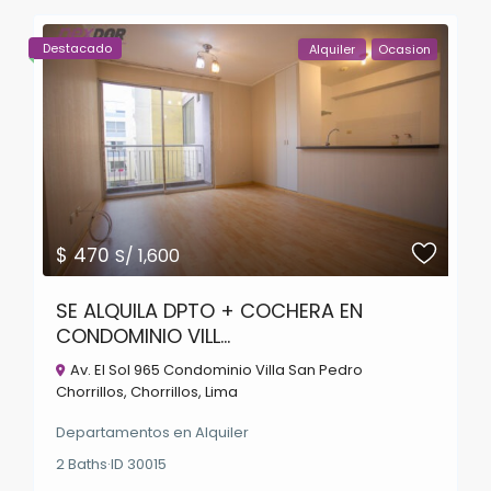
Destacado
Alquiler
Ocasion
$ 470
S/ 1,600
SE ALQUILA DPTO + COCHERA EN
CONDOMINIO VILL...
Av. El Sol 965 Condominio Villa San Pedro
Chorrillos,
Chorrillos
,
Lima
Departamentos
en
Alquiler
2
Baths
·
ID
30015