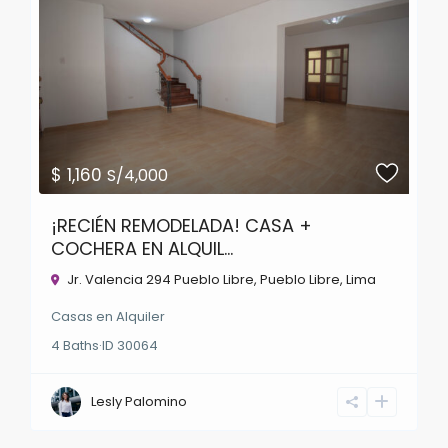
$ 1,160
S/4,000
¡RECIÉN REMODELADA! CASA +
COCHERA EN ALQUIL...
Jr. Valencia 294 Pueblo Libre,
Pueblo Libre
,
Lima
Casas
en
Alquiler
4
Baths
·
ID
30064
Lesly Palomino