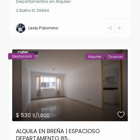
Departamentos
en
Alquiler
2
Baths
·
ID
29994
Lesly Palomino
Destacado
Alquiler
Ocasion
$ 530
S/1,800
ALQUILA EN BREÑA | ESPACIOSO
DEPARTAMENTO 85...