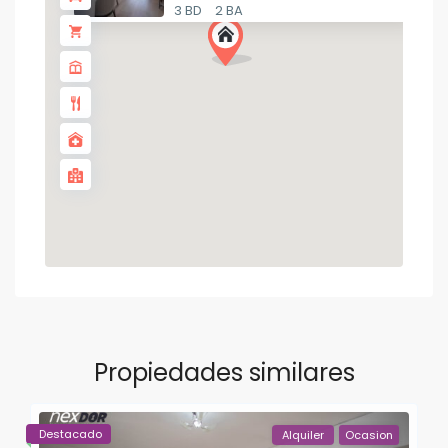
3 BD
2 BA
Propiedades similares
Destacado
Alquiler
Ocasion