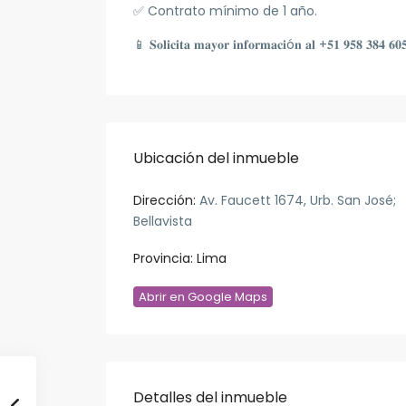
✅ Contrato mínimo de 1 año.
📱 𝐒𝐨𝐥𝐢𝐜𝐢𝐭𝐚 𝐦𝐚𝐲𝐨𝐫 𝐢𝐧𝐟𝐨𝐫𝐦𝐚𝐜𝐢ó𝐧 𝐚𝐥 +𝟓𝟏 𝟗𝟓𝟖 𝟑𝟖𝟒 𝟔𝟎
Ubicación del inmueble
Dirección:
Av. Faucett 1674, Urb. San José;
Bellavista
Provincia:
Lima
Abrir en Google Maps
Detalles del inmueble