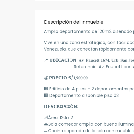
Descripción del inmueble
Amplio departamento de 120m2 diseñado pa
Vive en una zona estratégica, con fácil ac
Venezuela, que conectan rápidamente con
📍 𝗨𝗕𝗜𝗖𝗔𝗖𝗜Ó𝗡: 𝐀𝐯. 𝐅𝐚𝐮𝐜𝐞𝐭𝐭 𝟏𝟔𝟕𝟒, 𝐔𝐫𝐛. 𝐒𝐚𝐧 𝐉𝐨𝐬é 
Referencia: Av. Faucett con Av.
💰 𝗣𝗥𝗘𝗖𝗜𝗢 𝗦/𝟏,𝟗𝟎𝟎.𝟎𝟎
🏢 Edificio de 4 pisos – 2 departamentos po
🏢 Departamento disponible piso 03.
𝗗𝗘𝗦𝗖𝗥𝗜𝗣𝗖𝗜Ó𝗡:
📐Área: 120m2
🛋Sala comedor amplia con buena iluminaci
🍳Cocina separada de la sala con muebles 