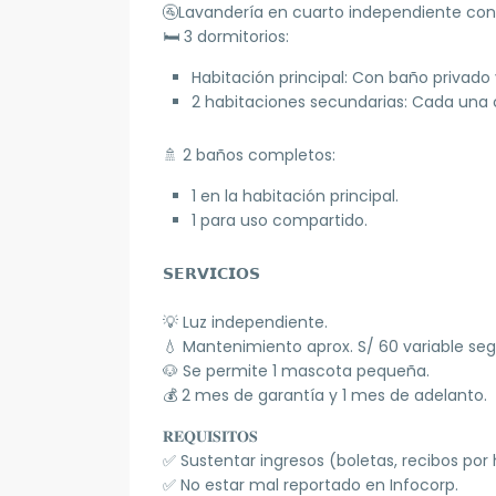
🚰Lavandería en cuarto independiente con 
🛏️ 3 dormitorios:
Habitación principal: Con baño privado 
2 habitaciones secundarias: Cada una 
🚿 2 baños completos:
1 en la habitación principal.
1 para uso compartido.
𝗦𝗘𝗥𝗩𝗜𝗖𝗜𝗢𝗦
💡 Luz independiente.
💧 Mantenimiento aprox. S/ 60 variable s
🐶 Se permite 1 mascota pequeña.
💰 2 mes de garantía y 1 mes de adelanto.
𝐑𝐄𝐐𝐔𝐈𝐒𝐈𝐓𝐎𝐒
✅ Sustentar ingresos (boletas, recibos por
✅ No estar mal reportado en Infocorp.