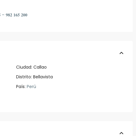
𝟓 – 𝟗𝟖𝟐 𝟏𝟔𝟓 𝟐𝟎𝟎
Ciudad:
Callao
Distrito:
Bellavista
País:
Perú