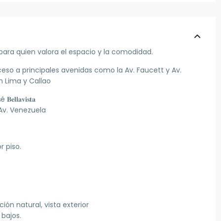
ra quien valora el espacio y la comodidad.
ceso a principales avenidas como la Av. Faucett y Av.
 Lima y Callao
𝐞𝐥𝐥𝐚𝐯𝐢𝐬𝐭𝐚
 Venezuela
r piso.
ón natural, vista exterior
bajos.