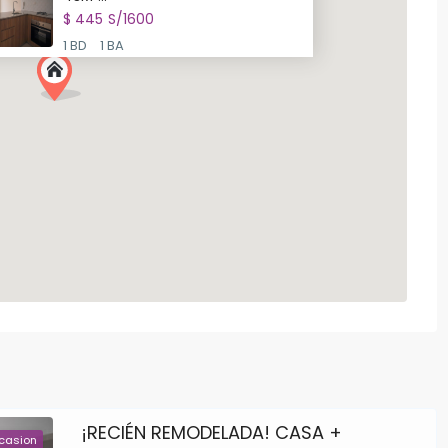
$ 445
S/1600
1 BD
1 BA
¡RECIÉN REMODELADA! CASA +
casion