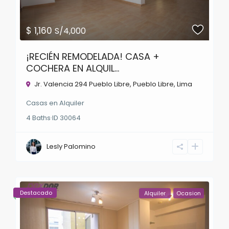
$ 1,160
S/4,000
¡RECIÉN REMODELADA! CASA +
COCHERA EN ALQUIL...
Jr. Valencia 294 Pueblo Libre,
Pueblo Libre
,
Lima
Casas
en
Alquiler
4
Baths
·
ID
30064
Lesly Palomino
Destacado
Alquiler
Ocasion