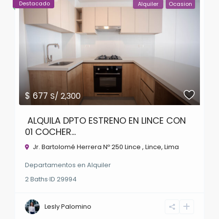
Destacado
Alquiler
Ocasion
$ 677
S/ 2,300
ALQUILA DPTO ESTRENO EN LINCE CON
01 COCHER...
Jr. Bartolomé Herrera Nº 250 Lince ,
Lince
,
Lima
Departamentos
en
Alquiler
2
Baths
·
ID
29994
Lesly Palomino