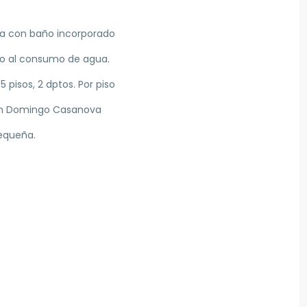
na con baño incorporado
do al consumo de agua.
 pisos, 2 dptos. Por piso
con Domingo Casanova
equeña.