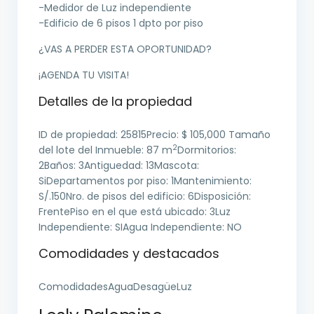
-Medidor de Luz independiente
-Edificio de 6 pisos 1 dpto por piso
¿VAS A PERDER ESTA OPORTUNIDAD?
¡AGENDA TU VISITA!
Detalles de la propiedad
ID de propiedad:
25815
Precio:
$ 105,000
Tamaño
2
del lote del Inmueble:
87 m
Dormitorios:
2
Baños:
3
Antiguedad:
13
Mascota:
Si
Departamentos por piso:
1
Mantenimiento:
S/.150
Nro. de pisos del edificio:
6
Disposición:
Frente
Piso en el que está ubicado:
3
Luz
Independiente:
SI
Agua Independiente:
NO
Comodidades y destacados
ComodidadesAguaDesagüeLuz