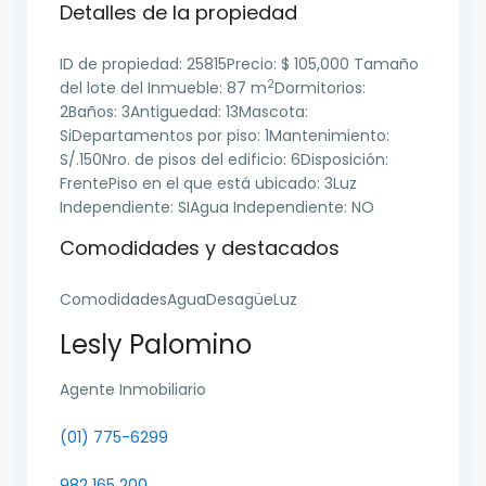
Detalles de la propiedad
ID de propiedad:
25815
Precio:
$ 105,000
Tamaño
2
del lote del Inmueble:
87 m
Dormitorios:
2
Baños:
3
Antiguedad:
13
Mascota:
Si
Departamentos por piso:
1
Mantenimiento:
S/.150
Nro. de pisos del edificio:
6
Disposición:
Frente
Piso en el que está ubicado:
3
Luz
Independiente:
SI
Agua Independiente:
NO
Comodidades y destacados
ComodidadesAguaDesagüeLuz
Lesly Palomino
Agente Inmobiliario
(01) 775-6299
982 165 200