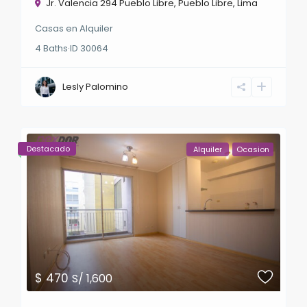
Jr. Valencia 294 Pueblo Libre,
Pueblo Libre
,
Lima
Casas
en
Alquiler
4
Baths
·
ID
30064
Lesly Palomino
Destacado
Alquiler
Ocasion
$ 470
S/ 1,600