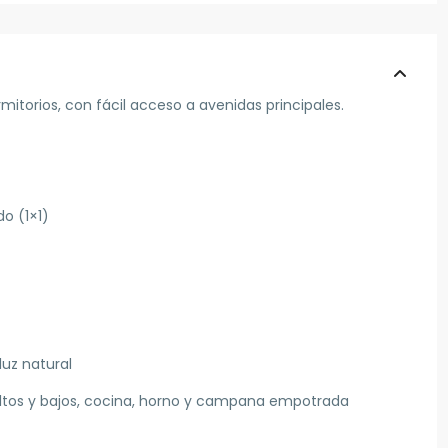
orios, con fácil acceso a avenidas principales.
o (1×1)
uz natural
altos y bajos, cocina, horno y campana empotrada