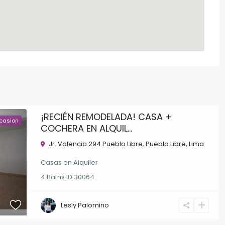
¡RECIÉN REMODELADA! CASA +
casion
COCHERA EN ALQUIL...
Jr. Valencia 294 Pueblo Libre,
Pueblo Libre
,
Lima
Casas
en
Alquiler
4
Baths
·
ID
30064
Lesly Palomino