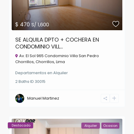
$ 470
S/ 1,600
SE ALQUILA DPTO + COCHERA EN
CONDOMINIO VILL...
Av. El Sol 965 Condominio Villa San Pedro
Chorrillos,
Chorrillos
,
Lima
Departamentos
en
Alquiler
2
Baths
·
ID
30015
Manuel Martinez
Destacado
Alquiler
Ocasion