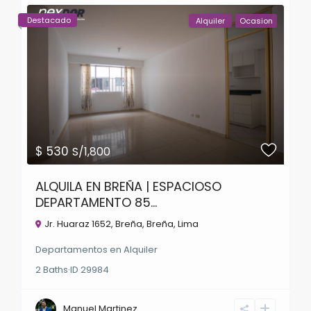
Destacado
Alquiler
Ocasion
$ 530
S/1,800
ALQUILA EN BREÑA | ESPACIOSO
DEPARTAMENTO 85...
Jr. Huaraz 1652, Breña,
Breña
,
Lima
Departamentos
en
Alquiler
2
Baths
·
ID
29984
Manuel Martinez