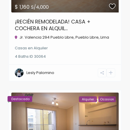
$ 1,160
S/4,000
¡RECIÉN REMODELADA! CASA +
COCHERA EN ALQUIL...
Jr. Valencia 294 Pueblo Libre,
Pueblo Libre
,
Lima
Casas
en
Alquiler
4
Baths
·
ID
30064
Lesly Palomino
Destacado
Alquiler
Ocasion