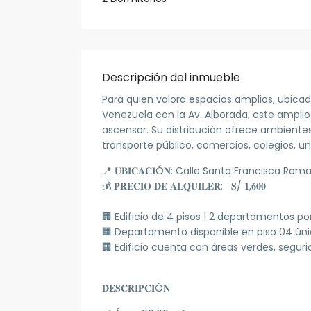
Descripción del inmueble
Para quien valora espacios amplios, ubicado
Venezuela con la Av. Alborada, este ampl
ascensor
. Su distribución ofrece ambient
transporte público, comercios, colegios, un
📍
𝐔𝐁𝐈𝐂𝐀𝐂𝐈Ó𝐍:
Calle Santa Francisca Roma
💰
𝐏𝐑𝐄𝐂𝐈𝐎 𝐃𝐄 𝐀𝐋𝐐𝐔𝐈𝐋𝐄𝐑: 𝐒/ 𝟏,𝟔𝟎𝟎
🏢 Edificio de 4 pisos | 2 departamentos por
🏢 Departamento disponible en piso 04 ún
🏢 Edificio cuenta con áreas verdes, segu
𝐃𝐄𝐒𝐂𝐑𝐈𝐏𝐂𝐈Ó𝐍