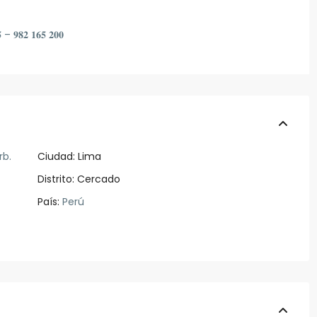
𝟓 – 𝟗𝟖𝟐 𝟏𝟔𝟓 𝟐𝟎𝟎
rb.
Ciudad:
Lima
Distrito:
Cercado
País:
Perú