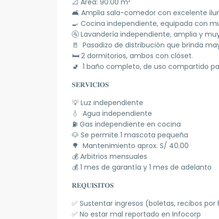
📐 Área: 90.00 m²
🛋️ Amplia sala-comedor con excelente ilum
🍳 Cocina independiente, equipada con mue
🚰 Lavandería independiente, amplia y muy 
🚪 Pasadizo de distribución que brinda may
🛏️ 2 dormitorios, ambos con clóset.
🚽 1 baño completo, de uso compartido pa
𝐒𝐄𝐑𝐕𝐈𝐂𝐈𝐎𝐒
💡 Luz independiente
💧 Agua independiente
⛽ Gas independiente en cocina
🐶 Se permite 1 mascota pequeña
🌳 Mantenimiento aprox. S/ 40.00
💰 Arbitrios mensuales
💰 1 mes de garantía y 1 mes de adelanto
𝐑𝐄𝐐𝐔𝐈𝐒𝐈𝐓𝐎𝐒
✅ Sustentar ingresos (boletas, recibos por
✅ No estar mal reportado en Infocorp