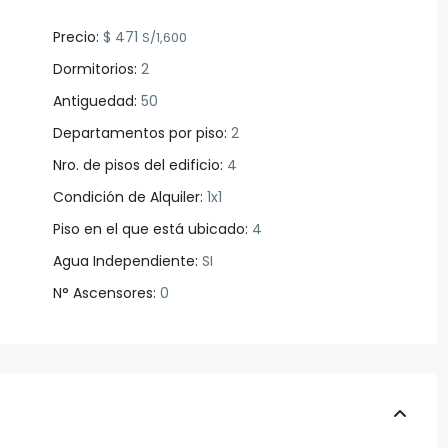
Precio:
$ 471
S/1,600
Dormitorios:
2
Antiguedad:
50
Departamentos por piso:
2
Nro. de pisos del edificio:
4
Condición de Alquiler:
1x1
Piso en el que está ubicado:
4
Agua Independiente:
SI
N° Ascensores:
0