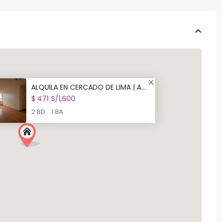
ALQUILA EN CERCADO DE LIMA | A...
$ 471
S/1,600
2 BD
1 BA