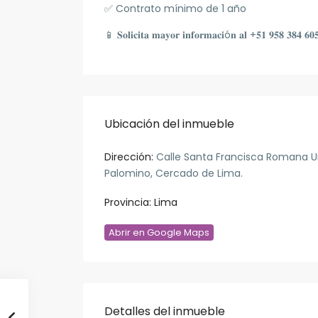
✅ Contrato mínimo de 1 año
📱
𝐒𝐨𝐥𝐢𝐜𝐢𝐭𝐚 𝐦𝐚𝐲𝐨𝐫 𝐢𝐧𝐟𝐨𝐫𝐦𝐚𝐜𝐢ó𝐧 𝐚𝐥 +𝟓𝟏 𝟗𝟓𝟖 𝟑𝟖𝟒 𝟔
Ubicación del inmueble
Dirección:
Calle Santa Francisca Romana U
Palomino, Cercado de Lima.
Provincia:
Lima
Abrir en Google Maps
Detalles del inmueble