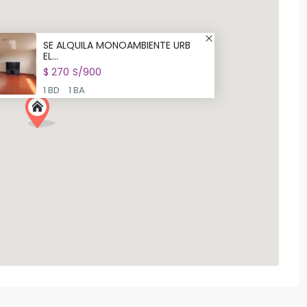
SE ALQUILA MONOAMBIENTE URB
EL...
$ 270
S/900
1 BD
1 BA