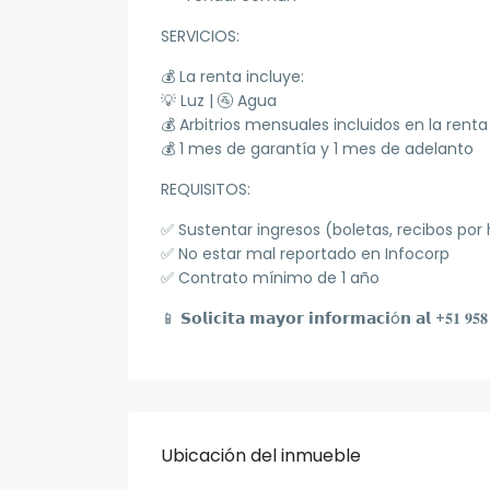
SERVICIOS:
💰 La renta incluye:
💡 Luz | 🚰 Agua
💰 Arbitrios mensuales incluidos en la renta
💰 1 mes de garantía y 1 mes de adelanto
REQUISITOS:
✅ Sustentar ingresos (boletas, recibos por
✅ No estar mal reportado en Infocorp
✅ Contrato mínimo de 1 año
📱
𝗦𝗼𝗹𝗶𝗰𝗶𝘁𝗮 𝗺𝗮𝘆𝗼𝗿 𝗶𝗻𝗳𝗼𝗿𝗺𝗮𝗰𝗶ó𝗻 𝗮𝗹 +𝟓𝟏 𝟗𝟓𝟖 𝟑
Ubicación del inmueble