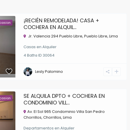
¡RECIÉN REMODELADA! CASA +
casion
COCHERA EN ALQUIL...
Jr. Valencia 294 Pueblo Libre,
Pueblo Libre
,
Lima
Casas
en
Alquiler
4
Baths
·
ID
30064
Lesly Palomino
SE ALQUILA DPTO + COCHERA EN
casion
CONDOMINIO VILL...
Av. El Sol 965 Condominio Villa San Pedro
Chorrillos,
Chorrillos
,
Lima
Departamentos
en
Alquiler