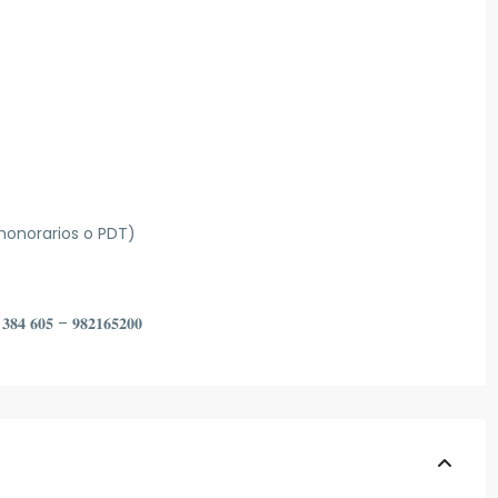
 honorarios o PDT)
𝟖𝟒 𝟔𝟎𝟓 – 𝟗𝟖𝟐𝟏𝟔𝟓𝟐𝟎𝟎