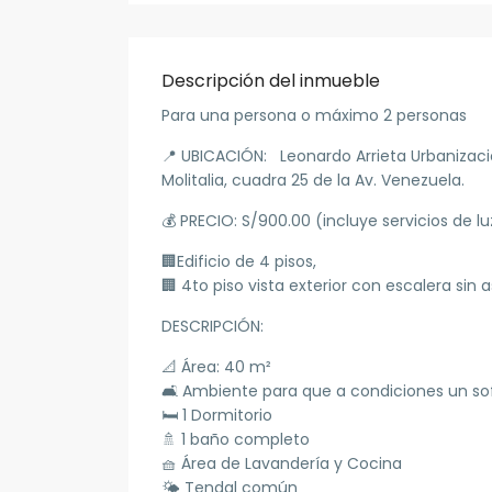
Descripción del inmueble
Para una persona o máximo 2 personas
📍 UBICACIÓN:
Leonardo Arrieta Urbanizació
Molitalia, cuadra 25 de la Av. Venezuela.
💰
PRECIO:
S/900.00 (incluye servicios de lu
🏢Edificio de 4 pisos,
🏢 4to piso vista exterior con escalera sin 
DESCRIPCIÓN:
📐 Área: 40 m²
🛋️ Ambiente para que a condiciones un s
🛏️ 1 Dormitorio
🚿 1 baño completo
🧺 Área de Lavandería y Cocina
🌤️ Tendal común