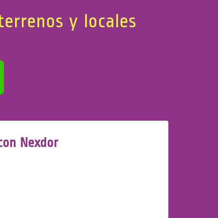
terrenos y locales
 con Nexdor